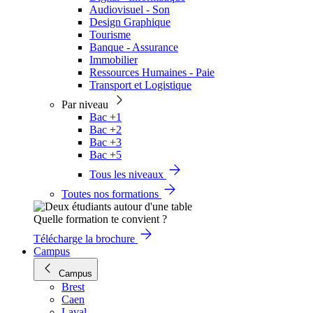
Audiovisuel - Son
Design Graphique
Tourisme
Banque - Assurance
Immobilier
Ressources Humaines - Paie
Transport et Logistique
Par niveau
Bac +1
Bac +2
Bac +3
Bac +5
Tous les niveaux
Toutes nos formations
Quelle formation te convient ?
Télécharge la brochure
Campus
Campus
Brest
Caen
Laval