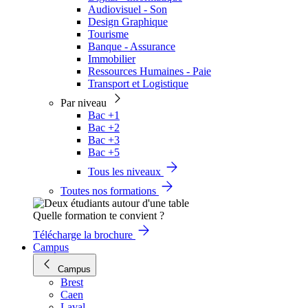
Audiovisuel - Son
Design Graphique
Tourisme
Banque - Assurance
Immobilier
Ressources Humaines - Paie
Transport et Logistique
Par niveau
Bac +1
Bac +2
Bac +3
Bac +5
Tous les niveaux
Toutes nos formations
Quelle formation te convient ?
Télécharge la brochure
Campus
Campus
Brest
Caen
Laval