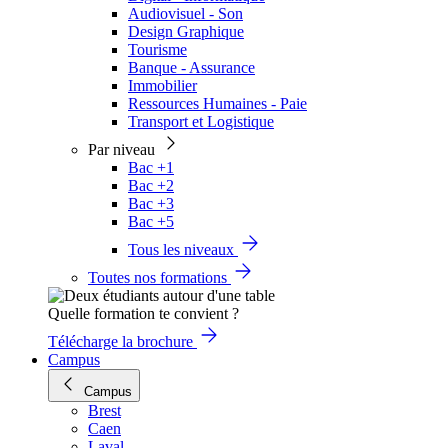
Audiovisuel - Son
Design Graphique
Tourisme
Banque - Assurance
Immobilier
Ressources Humaines - Paie
Transport et Logistique
Par niveau
Bac +1
Bac +2
Bac +3
Bac +5
Tous les niveaux
Toutes nos formations
Quelle formation te convient ?
Télécharge la brochure
Campus
Campus
Brest
Caen
Laval