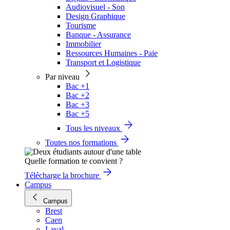
Audiovisuel - Son
Design Graphique
Tourisme
Banque - Assurance
Immobilier
Ressources Humaines - Paie
Transport et Logistique
Par niveau
Bac +1
Bac +2
Bac +3
Bac +5
Tous les niveaux
Toutes nos formations
Quelle formation te convient ?
Télécharge la brochure
Campus
Campus
Brest
Caen
Laval