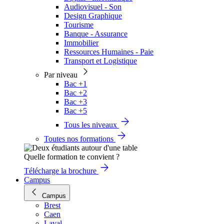
Audiovisuel - Son
Design Graphique
Tourisme
Banque - Assurance
Immobilier
Ressources Humaines - Paie
Transport et Logistique
Par niveau
Bac +1
Bac +2
Bac +3
Bac +5
Tous les niveaux
Toutes nos formations
Quelle formation te convient ?
Télécharge la brochure
Campus
Campus
Brest
Caen
Laval