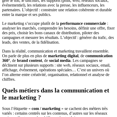
gère le ton, le discours, les supports (print, web, réseaux sociaux,
événementiel), les relations avec la presse, les influenceurs, les
partenaires. L’objectif : construire une relation cohérente et durable
entre la marque et ses publics.
Le marketing s’occupe plutôt de la
performance commerciale
:
analyser les marchés, comprendre les besoins, définir une offre, fixer
des prix, choisir les bons canaux de distribution, piloter des
campagnes et mesurer les résultats. L’objectif : générer du trafic, des
leads, des ventes, de la fidélisation.
Dans la réalité, communication et marketing travaillent ensemble.
On parle de plus en plus de
marketing digital
, de
communication
360°
, de
brand content
, de
social media
. Les campagnes se
déclinent sur plusieurs supports : site web, réseaux sociaux, email,
affichage, événement, opérations spéciales… C’est un univers où
l’on alterne entre créativité, organisation, relationnel et analyse de
chiffres.
Quels métiers dans la communication et
le marketing ?
Sous l’étiquette «
com / marketing
» se cachent des métiers très
variés : certains centrés sur les contenus, d’autres sur les réseaux