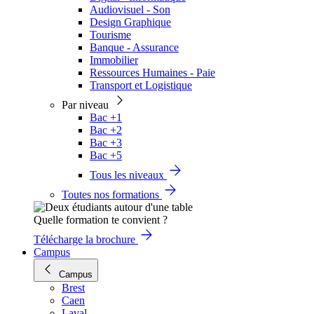
Audiovisuel - Son
Design Graphique
Tourisme
Banque - Assurance
Immobilier
Ressources Humaines - Paie
Transport et Logistique
Par niveau
Bac +1
Bac +2
Bac +3
Bac +5
Tous les niveaux
Toutes nos formations
Quelle formation te convient ?
Télécharge la brochure
Campus
Campus
Brest
Caen
Laval