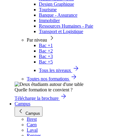
Design Graphique
Tourisme
Banque - Assurance
Immobilier
Ressources Humaines - Paie
Transport et Logistique
Par niveau
Bac +1
Bac +2
Bac +3
Bac +5
Tous les niveaux
Toutes nos formations
Quelle formation te convient ?
Télécharge la brochure
Campus
Campus
Brest
Caen
Laval
Rennes