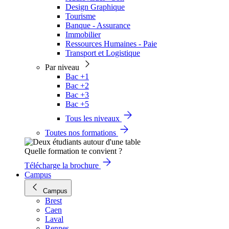
Design Graphique
Tourisme
Banque - Assurance
Immobilier
Ressources Humaines - Paie
Transport et Logistique
Par niveau
Bac +1
Bac +2
Bac +3
Bac +5
Tous les niveaux
Toutes nos formations
Quelle formation te convient ?
Télécharge la brochure
Campus
Campus
Brest
Caen
Laval
Rennes