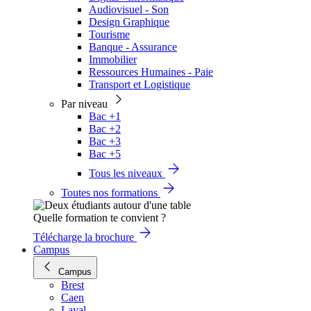
Audiovisuel - Son
Design Graphique
Tourisme
Banque - Assurance
Immobilier
Ressources Humaines - Paie
Transport et Logistique
Par niveau
Bac +1
Bac +2
Bac +3
Bac +5
Tous les niveaux
Toutes nos formations
Quelle formation te convient ?
Télécharge la brochure
Campus
Campus
Brest
Caen
Laval