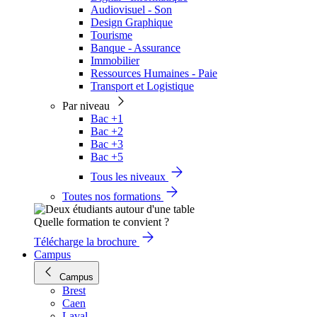
Audiovisuel - Son
Design Graphique
Tourisme
Banque - Assurance
Immobilier
Ressources Humaines - Paie
Transport et Logistique
Par niveau
Bac +1
Bac +2
Bac +3
Bac +5
Tous les niveaux
Toutes nos formations
Quelle formation te convient ?
Télécharge la brochure
Campus
Campus
Brest
Caen
Laval