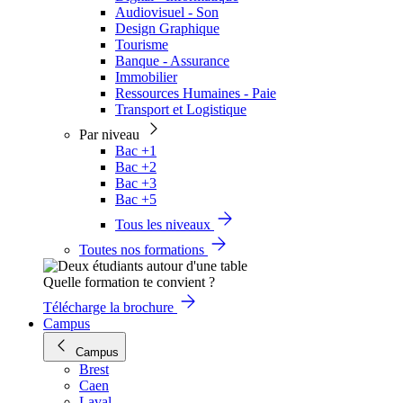
Audiovisuel - Son
Design Graphique
Tourisme
Banque - Assurance
Immobilier
Ressources Humaines - Paie
Transport et Logistique
Par niveau
Bac +1
Bac +2
Bac +3
Bac +5
Tous les niveaux
Toutes nos formations
Quelle formation te convient ?
Télécharge la brochure
Campus
Campus
Brest
Caen
Laval