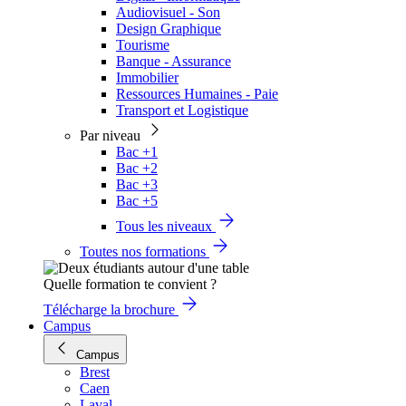
Audiovisuel - Son
Design Graphique
Tourisme
Banque - Assurance
Immobilier
Ressources Humaines - Paie
Transport et Logistique
Par niveau
Bac +1
Bac +2
Bac +3
Bac +5
Tous les niveaux
Toutes nos formations
Quelle formation te convient ?
Télécharge la brochure
Campus
Campus
Brest
Caen
Laval