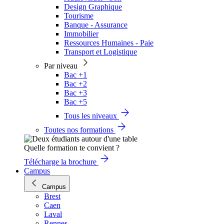
Design Graphique
Tourisme
Banque - Assurance
Immobilier
Ressources Humaines - Paie
Transport et Logistique
Par niveau
Bac +1
Bac +2
Bac +3
Bac +5
Tous les niveaux
Toutes nos formations
Quelle formation te convient ?
Télécharge la brochure
Campus
Campus
Brest
Caen
Laval
Rennes