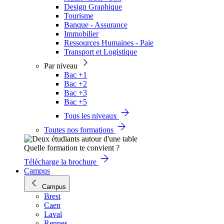
Design Graphique
Tourisme
Banque - Assurance
Immobilier
Ressources Humaines - Paie
Transport et Logistique
Par niveau
Bac +1
Bac +2
Bac +3
Bac +5
Tous les niveaux
Toutes nos formations
Quelle formation te convient ?
Télécharge la brochure
Campus
Campus
Brest
Caen
Laval
Rennes