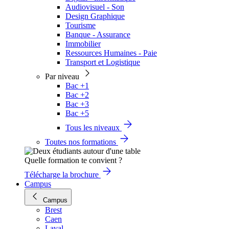
Audiovisuel - Son
Design Graphique
Tourisme
Banque - Assurance
Immobilier
Ressources Humaines - Paie
Transport et Logistique
Par niveau
Bac +1
Bac +2
Bac +3
Bac +5
Tous les niveaux
Toutes nos formations
Quelle formation te convient ?
Télécharge la brochure
Campus
Campus
Brest
Caen
Laval