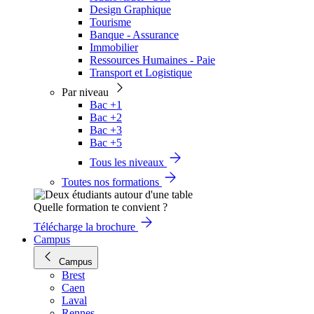
Design Graphique
Tourisme
Banque - Assurance
Immobilier
Ressources Humaines - Paie
Transport et Logistique
Par niveau
Bac +1
Bac +2
Bac +3
Bac +5
Tous les niveaux
Toutes nos formations
Quelle formation te convient ?
Télécharge la brochure
Campus
Campus
Brest
Caen
Laval
Rennes