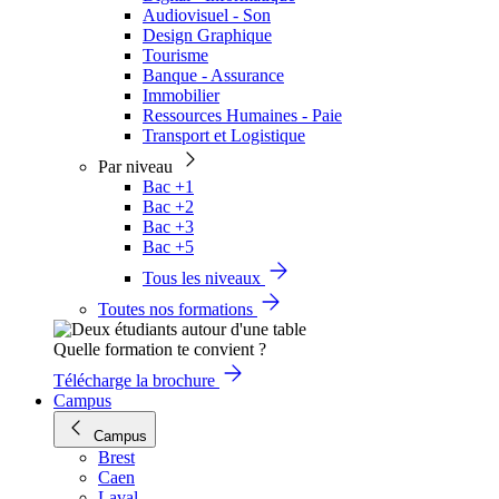
Audiovisuel - Son
Design Graphique
Tourisme
Banque - Assurance
Immobilier
Ressources Humaines - Paie
Transport et Logistique
Par niveau
Bac +1
Bac +2
Bac +3
Bac +5
Tous les niveaux
Toutes nos formations
Quelle formation te convient ?
Télécharge la brochure
Campus
Campus
Brest
Caen
Laval