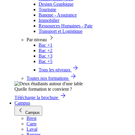
Design Graphique
Tourisme
Banque - Assurance
Immobilier
Ressources Humaines - Paie
Transport et Logistique
Par niveau
Bac +1
Bac +2
Bac +3
Bac +5
Tous les niveaux
Toutes nos formations
Quelle formation te convient ?
Télécharge la brochure
Campus
Campus
Brest
Caen
Laval
Rennes