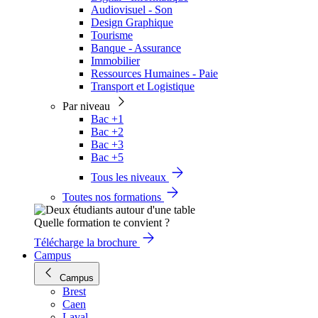
Audiovisuel - Son
Design Graphique
Tourisme
Banque - Assurance
Immobilier
Ressources Humaines - Paie
Transport et Logistique
Par niveau
Bac +1
Bac +2
Bac +3
Bac +5
Tous les niveaux
Toutes nos formations
Quelle formation te convient ?
Télécharge la brochure
Campus
Campus
Brest
Caen
Laval