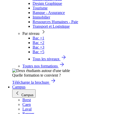
Design Graphique
Tourisme
Banque - Assurance
Immobilier
Ressources Humaines - Paie
Transport et Logistique
Par niveau
Bac +1
Bac +2
Bac +3
Bac +5
Tous les niveaux
Toutes nos formations
Quelle formation te convient ?
Télécharge la brochure
Campus
Campus
Brest
Caen
Laval
Rennes