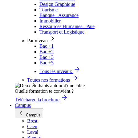
Design Graphique
Tourisme
Banque - Assurance
Immobilier
Ressources Humaines - Paie
Transport et Logistique
Par niveau
Bac +1
Bac +2
Bac +3
Bac +5
Tous les niveaux
Toutes nos formations
Quelle formation te convient ?
Télécharge la brochure
Campus
Campus
Brest
Caen
Laval
Rennes