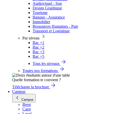
Audiovisuel - Son
Design Graphique
Tourisme
Banque - Assurance
Immobilier
Ressources Humaines - Paie
Transport et Logistique
Par niveau
Bac +1
Bac +2
Bac +3
Bac +5
Tous les niveaux
Toutes nos formations
Quelle formation te convient ?
Télécharge la brochure
Campus
Campus
Brest
Caen
Laval