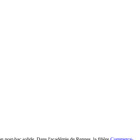
on post-bac solide. Dans l'académie de Rennes, la filière
Commerce-