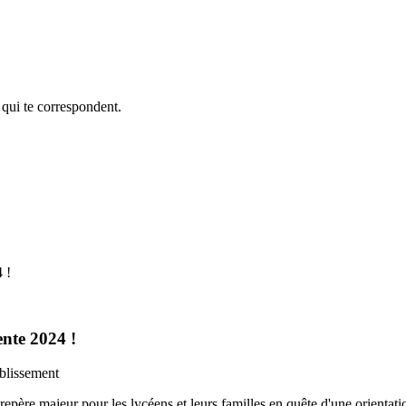
 qui te correspondent.
 !
nte 2024 !
epère majeur pour les lycéens et leurs familles en quête d'une orientati