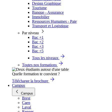
Design Graphique
Tourisme
Banque - Assurance
Immobilier
Ressources Humaines - Paie
Transport et Logistique
Par niveau
Bac +1
Bac +2
Bac +3
Bac +5
Tous les niveaux
Toutes nos formations
Quelle formation te convient ?
Télécharge la brochure
Campus
Campus
Brest
Caen
Laval
Rennes