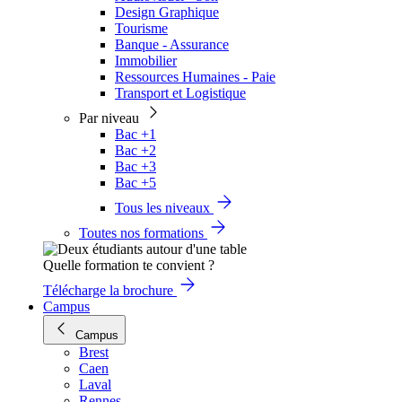
Design Graphique
Tourisme
Banque - Assurance
Immobilier
Ressources Humaines - Paie
Transport et Logistique
Par niveau
Bac +1
Bac +2
Bac +3
Bac +5
Tous les niveaux
Toutes nos formations
Quelle formation te convient ?
Télécharge la brochure
Campus
Campus
Brest
Caen
Laval
Rennes