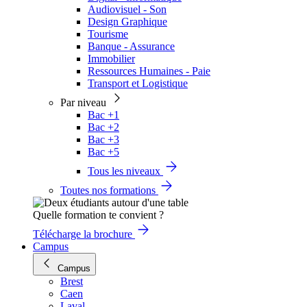
Audiovisuel - Son
Design Graphique
Tourisme
Banque - Assurance
Immobilier
Ressources Humaines - Paie
Transport et Logistique
Par niveau
Bac +1
Bac +2
Bac +3
Bac +5
Tous les niveaux
Toutes nos formations
Quelle formation te convient ?
Télécharge la brochure
Campus
Campus
Brest
Caen
Laval