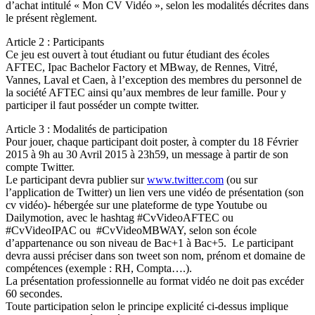
d’achat intitulé « Mon CV Vidéo », selon les modalités décrites dans
le présent règlement.
Article 2 : Participants
Ce jeu est ouvert à tout étudiant ou futur étudiant des écoles
AFTEC, Ipac Bachelor Factory et MBway, de Rennes, Vitré,
Vannes, Laval et Caen, à l’exception des membres du personnel de
la société AFTEC ainsi qu’aux membres de leur famille. Pour y
participer il faut posséder un compte twitter.
Article 3 : Modalités de participation
Pour jouer, chaque participant doit poster, à compter du 18 Février
2015 à 9h au 30 Avril 2015 à 23h59, un message à partir de son
compte Twitter.
Le participant devra publier sur
www.twitter.com
(ou sur
l’application de Twitter) un lien vers une vidéo de présentation (son
cv vidéo)- hébergée sur une plateforme de type Youtube ou
Dailymotion, avec le hashtag #CvVideoAFTEC ou
#CvVideoIPAC ou #CvVideoMBWAY, selon son école
d’appartenance ou son niveau de Bac+1 à Bac+5. Le participant
devra aussi préciser dans son tweet son nom, prénom et domaine de
compétences (exemple : RH, Compta….).
La présentation professionnelle au format vidéo ne doit pas excéder
60 secondes.
Toute participation selon le principe explicité ci-dessus implique