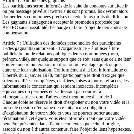
Article 6 : Annonce des gagnants
Les participants seront informés de la suite du concours sur aftec.fr
ou par message privé sur twitter s’ils sont promus. Ils devront alors
donner leurs coordonnées précises et céder leurs droits de diffusion.
Les gagnants s’engagent à accepter la promotion proposée par
AFTEC sans possibilité d’échange ni faire l’objet de demandes de
compensation.
Article 7 : Utilisation des données personnelles des participants
Le/les gagnant(s) autorisent « L'organisatrice » à utiliser à titre
publicitaire ou de relations publiques leurs coordonnées (nom,
prénom, ville), sur quelque support que ce soit, sans que cela ne leur
confère une rémunération, un droit ou un avantage quelconque,
autre que leur valorisation. Conformément à la Loi Informatique et
Libertés du 6 janvier 1978, tout participant a le droit d'exiger que
soient rectifiées, complétées, clarifiées, mises à jour ou effacées, les
informations le concernant qui seraient inexactes, incomplètes,
équivoques ou périmées en s'adressant par courrier à
«L'organisatrice» dont l'adresse est mentionnée à l'article 1.
Chaque école se réserve le droit d’exploiter ou non votre vidéo et la
présente cession n’entraine de ce fait aucune obligation
d’exploitation de votre vidéo et vous ne pourrez porter aucune
réclamation à cet égard. Vous êtes informé du fait que votre vidéo
peut être présentée dans d’autres contextes que celui d’origine,
associé ou non à d’autres contenus, faire l’objet de liens hypertextes,