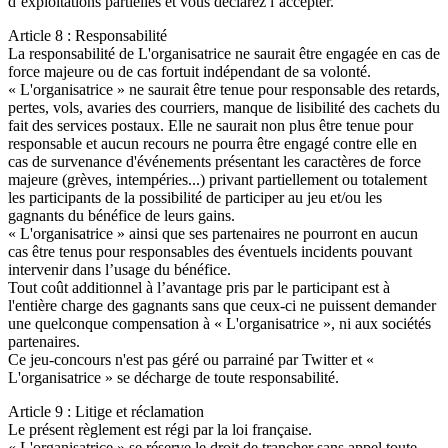
d’exploitations partielles et vous déclarez l’accepter.
Article 8 : Responsabilité
La responsabilité de L'organisatrice ne saurait être engagée en cas de
force majeure ou de cas fortuit indépendant de sa volonté.
« L'organisatrice » ne saurait être tenue pour responsable des retards,
pertes, vols, avaries des courriers, manque de lisibilité des cachets du
fait des services postaux. Elle ne saurait non plus être tenue pour
responsable et aucun recours ne pourra être engagé contre elle en
cas de survenance d'événements présentant les caractères de force
majeure (grèves, intempéries...) privant partiellement ou totalement
les participants de la possibilité de participer au jeu et/ou les
gagnants du bénéfice de leurs gains.
« L'organisatrice » ainsi que ses partenaires ne pourront en aucun
cas être tenus pour responsables des éventuels incidents pouvant
intervenir dans l’usage du bénéfice.
Tout coût additionnel à l’avantage pris par le participant est à
l'entière charge des gagnants sans que ceux-ci ne puissent demander
une quelconque compensation à « L'organisatrice », ni aux sociétés
partenaires.
Ce jeu-concours n'est pas géré ou parrainé par Twitter et «
L'organisatrice » se décharge de toute responsabilité.
Article 9 : Litige et réclamation
Le présent règlement est régi par la loi française.
« L'organisatrice » se réserve le droit de trancher sans appel toute