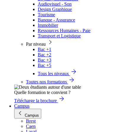
Audiovisuel - Son
Design Graphique
Tourisme
Banque - Assurance
Immobilier
Ressources Humaines - Paie
Transport et Logistique
Par niveau
Bac +1
Bac +2
Bac +3
Bac +5
Tous les niveaux
Toutes nos formations
Quelle formation te convient ?
Télécharge la brochure
Campus
Campus
Brest
Caen
Laval