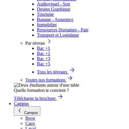
Audiovisuel - Son
Design Graphique
Tourisme
Banque - Assurance
Immobilier
Ressources Humaines - Paie
Transport et Logistique
Par niveau
Bac +1
Bac +2
Bac +3
Bac +5
Tous les niveaux
Toutes nos formations
Quelle formation te convient ?
Télécharge la brochure
Campus
Campus
Brest
Caen
Laval