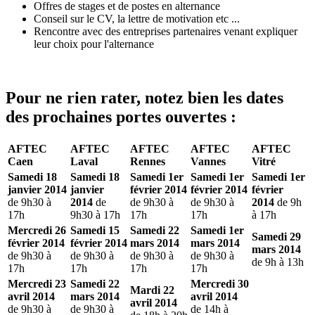
Offres de stages et de postes en alternance
Conseil sur le CV, la lettre de motivation etc ...
Rencontre avec des entreprises partenaires venant expliquer
leur choix pour l'alternance
Pour ne rien rater, notez bien les dates
des prochaines portes ouvertes :
AFTEC
AFTEC
AFTEC
AFTEC
AFTEC
Caen
Laval
Rennes
Vannes
Vitré
Samedi 18
Samedi 18
Samedi 1er
Samedi 1er
Samedi 1er
janvier 2014
janvier
février 2014
février 2014
février
de 9h30 à
2014
de
de 9h30 à
de 9h30 à
2014
de 9h
17h
9h30 à 17h
17h
17h
à 17h
Mercredi 26
Samedi 15
Samedi 22
Samedi 1er
Samedi 29
février 2014
février 2014
mars 2014
mars 2014
mars 2014
de 9h30 à
de 9h30 à
de 9h30 à
de 9h30 à
de 9h à 13h
17h
17h
17h
17h
Mercredi 23
Samedi 22
Mercredi 30
Mardi 22
avril 2014
mars 2014
avril 2014
avril 2014
de 9h30 à
de 9h30 à
de 14h à