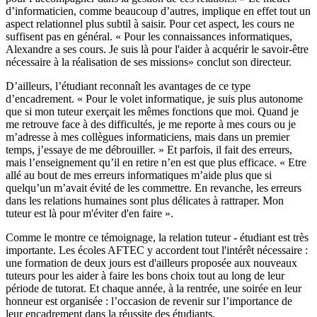
d’informaticien, comme beaucoup d’autres, implique en effet tout un
aspect relationnel plus subtil à saisir. Pour cet aspect, les cours ne
suffisent pas en général. « Pour les connaissances informatiques,
Alexandre a ses cours. Je suis là pour l'aider à acquérir le savoir-être
nécessaire à la réalisation de ses missions» conclut son directeur.
D’ailleurs, l’étudiant reconnaît les avantages de ce type
d’encadrement. « Pour le volet informatique, je suis plus autonome
que si mon tuteur exerçait les mêmes fonctions que moi. Quand je
me retrouve face à des difficultés, je me reporte à mes cours ou je
m’adresse à mes collègues informaticiens, mais dans un premier
temps, j’essaye de me débrouiller. » Et parfois, il fait des erreurs,
mais l’enseignement qu’il en retire n’en est que plus efficace. « Etre
allé au bout de mes erreurs informatiques m’aide plus que si
quelqu’un m’avait évité de les commettre. En revanche, les erreurs
dans les relations humaines sont plus délicates à rattraper. Mon
tuteur est là pour m'éviter d'en faire ».
Comme le montre ce témoignage, la relation tuteur - étudiant est très
importante. Les écoles AFTEC y accordent tout l'intérêt nécessaire :
une formation de deux jours est d'ailleurs proposée aux nouveaux
tuteurs pour les aider à faire les bons choix tout au long de leur
période de tutorat. Et chaque année, à la rentrée, une soirée en leur
honneur est organisée : l’occasion de revenir sur l’importance de
leur encadrement dans la réussite des étudiants.