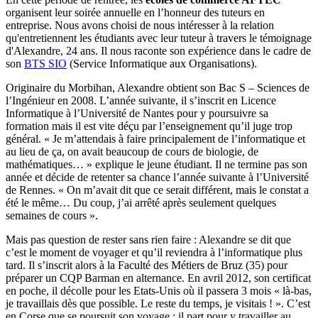
organisent leur soirée annuelle en l’honneur des tuteurs en
entreprise. Nous avons choisi de nous intéresser à la relation
qu'entretiennent les étudiants avec leur tuteur à travers le témoignage
d'Alexandre, 24 ans. Il nous raconte son expérience dans le cadre de
son
BTS SIO
(Service Informatique aux Organisations).
Originaire du Morbihan, Alexandre obtient son Bac S – Sciences de
l’Ingénieur en 2008. L’année suivante, il s’inscrit en Licence
Informatique à l’Université de Nantes pour y poursuivre sa
formation mais il est vite déçu par l’enseignement qu’il juge trop
général. « Je m’attendais à faire principalement de l’informatique et
au lieu de ça, on avait beaucoup de cours de biologie, de
mathématiques… » explique le jeune étudiant. Il ne termine pas son
année et décide de retenter sa chance l’année suivante à l’Université
de Rennes. « On m’avait dit que ce serait différent, mais le constat a
été le même… Du coup, j’ai arrêté après seulement quelques
semaines de cours ».
Mais pas question de rester sans rien faire : Alexandre se dit que
c’est le moment de voyager et qu’il reviendra à l’informatique plus
tard. Il s’inscrit alors à la Faculté des Métiers de Bruz (35) pour
préparer un CQP Barman en alternance. En avril 2012, son certificat
en poche, il décolle pour les Etats-Unis où il passera 3 mois « là-bas,
je travaillais dès que possible. Le reste du temps, je visitais ! ». C’est
en Corse que se poursuit son voyage : il part pour y travailler au