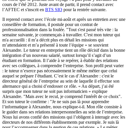
cours de l’été 2012. Juste avant de partir, il prend contact avec
l’AFTEC et s'inscrit en
BTS SIO
pour la rentrée suivante.
Il reprend contact avec l’école mi-août et après un entretien avec une
conseillère de formation, il postule pour un contrat de
professionnalisation dans la foulée. "Tout s'est passé très vite : la
semaine suivante, je commençais à travailler. C'est mon tuteur qui
m'a accueilli : il m’a décrit plus en détail les missions qui
m’attendaient et m’a présenté à toute l’équipe » se souvient
Alexandre. Le tuteur en entreprise tient un rôle décisif dans la bonne
intégration d’un nouveau salarié, surtout lorsqu’il s’agit d’un
étudiant en formation. Il l’aide à se repérer, à établir des relations
avec ses collègues, à comprendre l’entreprise. Son profil peut varier
: le tuteur n’exerce pas nécessairement le même métier que celui
auquel se prépare l’étudiant. C’est le cas d’Alexandre : c'est le
directeur général de l’entreprise au sein de laquelle il effectue son
alternance qui a choisi d’endosser ce rôle. « Au départ, j’ai été
surpris que mon tuteur ne soit pas informaticien » explique
Alexandre. "Mais avec le recul, je comprend l'intérêt de ce choix".
Et son tuteur le confirme : "Je ne suis pas là pour apprendre
l’informatique à Alexandre, nous explique-t-il. Mon rôle consiste à
le guider dans ses relations interpersonnelles au sein de l’entreprise.
Nous lui avons confié des missions qui l’obligent à interagir avec les
directeurs de nos différents établissements par exemple. Je suis là
pour l’accompagner dans la gestion de ces relations. » Le métier