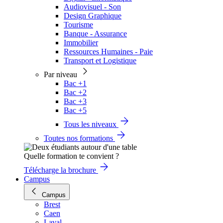
Audiovisuel - Son
Design Graphique
Tourisme
Banque - Assurance
Immobilier
Ressources Humaines - Paie
Transport et Logistique
Par niveau
Bac +1
Bac +2
Bac +3
Bac +5
Tous les niveaux
Toutes nos formations
Quelle formation te convient ?
Télécharge la brochure
Campus
Campus
Brest
Caen
Laval