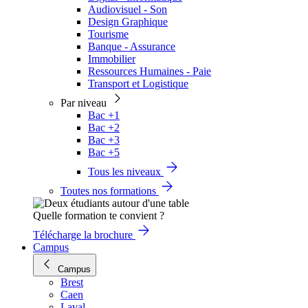
Audiovisuel - Son
Design Graphique
Tourisme
Banque - Assurance
Immobilier
Ressources Humaines - Paie
Transport et Logistique
Par niveau
Bac +1
Bac +2
Bac +3
Bac +5
Tous les niveaux
Toutes nos formations
Quelle formation te convient ?
Télécharge la brochure
Campus
Campus
Brest
Caen
Laval