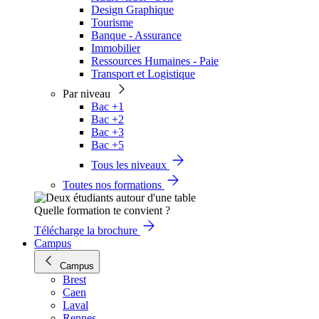
Design Graphique
Tourisme
Banque - Assurance
Immobilier
Ressources Humaines - Paie
Transport et Logistique
Par niveau
Bac +1
Bac +2
Bac +3
Bac +5
Tous les niveaux
Toutes nos formations
Quelle formation te convient ?
Télécharge la brochure
Campus
Campus
Brest
Caen
Laval
Rennes