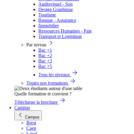
Audiovisuel - Son
Design Graphique
Tourisme
Banque - Assurance
Immobilier
Ressources Humaines - Paie
Transport et Logistique
Par niveau
Bac +1
Bac +2
Bac +3
Bac +5
Tous les niveaux
Toutes nos formations
Quelle formation te convient ?
Télécharge la brochure
Campus
Campus
Brest
Caen
Laval