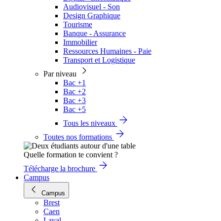
Audiovisuel - Son
Design Graphique
Tourisme
Banque - Assurance
Immobilier
Ressources Humaines - Paie
Transport et Logistique
Par niveau
Bac +1
Bac +2
Bac +3
Bac +5
Tous les niveaux
Toutes nos formations
Quelle formation te convient ?
Télécharge la brochure
Campus
Campus
Brest
Caen
Laval