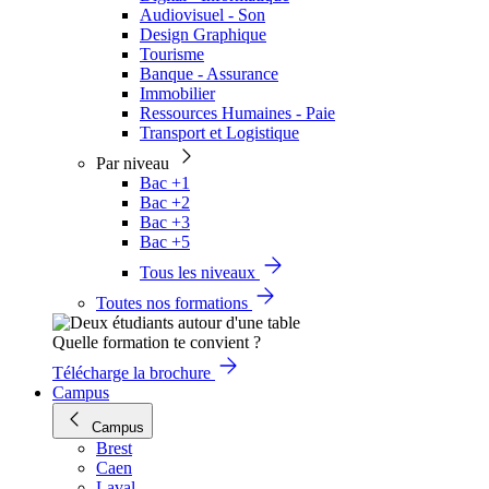
Audiovisuel - Son
Design Graphique
Tourisme
Banque - Assurance
Immobilier
Ressources Humaines - Paie
Transport et Logistique
Par niveau
Bac +1
Bac +2
Bac +3
Bac +5
Tous les niveaux
Toutes nos formations
Quelle formation te convient ?
Télécharge la brochure
Campus
Campus
Brest
Caen
Laval