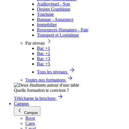
Audiovisuel - Son
Design Graphique
Tourisme
Banque - Assurance
Immobilier
Ressources Humaines - Paie
Transport et Logistique
Par niveau
Bac +1
Bac +2
Bac +3
Bac +5
Tous les niveaux
Toutes nos formations
Quelle formation te convient ?
Télécharge la brochure
Campus
Campus
Brest
Caen
Laval