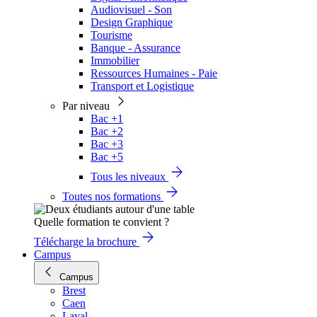
Audiovisuel - Son
Design Graphique
Tourisme
Banque - Assurance
Immobilier
Ressources Humaines - Paie
Transport et Logistique
Par niveau
Bac +1
Bac +2
Bac +3
Bac +5
Tous les niveaux
Toutes nos formations
Quelle formation te convient ?
Télécharge la brochure
Campus
Campus
Brest
Caen
Laval