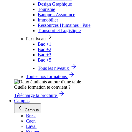
Design Graphique
Tourisme
Banque - Assurance
Immobilier
Ressources Humaines - Paie
Transport et Logistique
Par niveau
Bac +1
Bac +2
Bac +3
Bac +5
Tous les niveaux
Toutes nos formations
Quelle formation te convient ?
Télécharge la brochure
Campus
Campus
Brest
Caen
Laval
Rennes