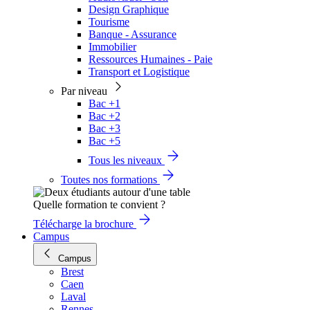
Design Graphique
Tourisme
Banque - Assurance
Immobilier
Ressources Humaines - Paie
Transport et Logistique
Par niveau
Bac +1
Bac +2
Bac +3
Bac +5
Tous les niveaux
Toutes nos formations
Quelle formation te convient ?
Télécharge la brochure
Campus
Campus
Brest
Caen
Laval
Rennes