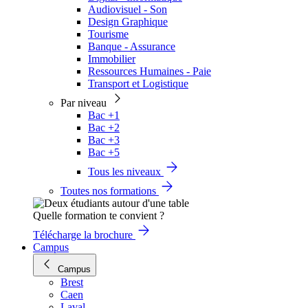
Audiovisuel - Son
Design Graphique
Tourisme
Banque - Assurance
Immobilier
Ressources Humaines - Paie
Transport et Logistique
Par niveau
Bac +1
Bac +2
Bac +3
Bac +5
Tous les niveaux
Toutes nos formations
Quelle formation te convient ?
Télécharge la brochure
Campus
Campus
Brest
Caen
Laval