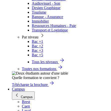
Audiovisuel - Son
Design Graphique
Tourisme
Banque - Assurance
Immobilier
Ressources Humaines - Paie
Transport et Logistique
Par niveau
Bac +1
Bac +2
Bac +3
Bac +5
Tous les niveaux
Toutes nos formations
Quelle formation te convient ?
Télécharge la brochure
Campus
Campus
Brest
Caen
Laval