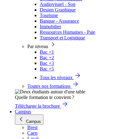
Audiovisuel - Son
Design Graphique
Tourisme
Banque - Assurance
Immobilier
Ressources Humaines - Paie
Transport et Logistique
Par niveau
Bac +1
Bac +2
Bac +3
Bac +5
Tous les niveaux
Toutes nos formations
Quelle formation te convient ?
Télécharge la brochure
Campus
Campus
Brest
Caen
Laval