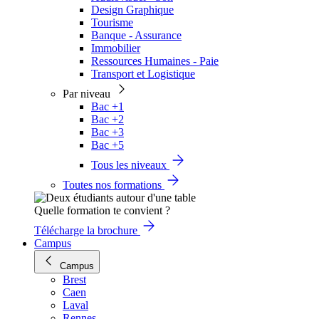
Design Graphique
Tourisme
Banque - Assurance
Immobilier
Ressources Humaines - Paie
Transport et Logistique
Par niveau
Bac +1
Bac +2
Bac +3
Bac +5
Tous les niveaux
Toutes nos formations
Quelle formation te convient ?
Télécharge la brochure
Campus
Campus
Brest
Caen
Laval
Rennes