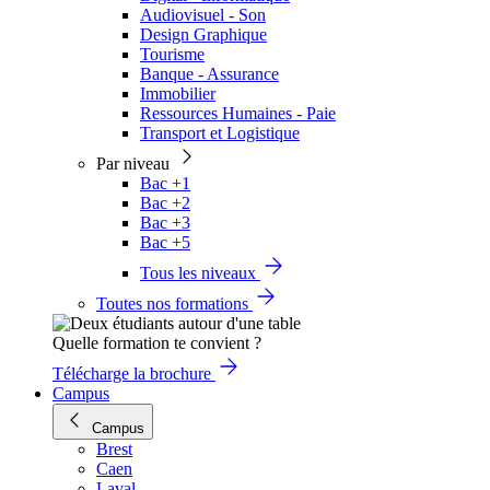
Audiovisuel - Son
Design Graphique
Tourisme
Banque - Assurance
Immobilier
Ressources Humaines - Paie
Transport et Logistique
Par niveau
Bac +1
Bac +2
Bac +3
Bac +5
Tous les niveaux
Toutes nos formations
Quelle formation te convient ?
Télécharge la brochure
Campus
Campus
Brest
Caen
Laval