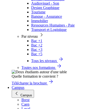
Audiovisuel - Son
Design Graphique
Tourisme
Banque - Assurance
Immobilier
Ressources Humaines - Paie
Transport et Logistique
Par niveau
Bac +1
Bac +2
Bac +3
Bac +5
Tous les niveaux
Toutes nos formations
Quelle formation te convient ?
Télécharge la brochure
Campus
Campus
Brest
Caen
Laval