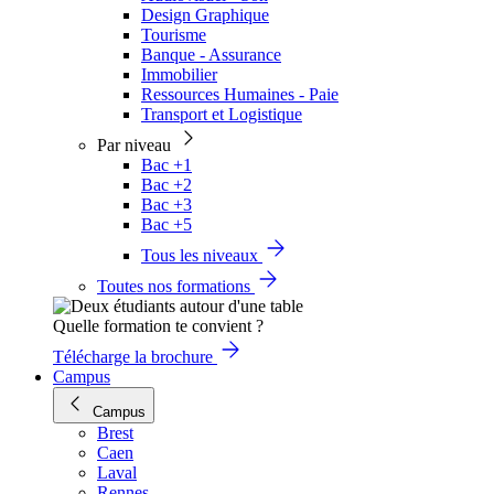
Design Graphique
Tourisme
Banque - Assurance
Immobilier
Ressources Humaines - Paie
Transport et Logistique
Par niveau
Bac +1
Bac +2
Bac +3
Bac +5
Tous les niveaux
Toutes nos formations
Quelle formation te convient ?
Télécharge la brochure
Campus
Campus
Brest
Caen
Laval
Rennes