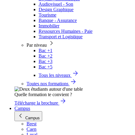
Audiovisuel - Son
Design Graphique
Tourisme
Banque - Assurance
Immobilier
Ressources Humaines - Paie
Transport et Logistique
Par niveau
Bac +1
Bac +2
Bac +3
Bac +5
Tous les niveaux
Toutes nos formations
Quelle formation te convient ?
Télécharge la brochure
Campus
Campus
Brest
Caen
Laval