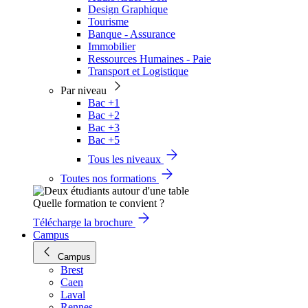
Design Graphique
Tourisme
Banque - Assurance
Immobilier
Ressources Humaines - Paie
Transport et Logistique
Par niveau
Bac +1
Bac +2
Bac +3
Bac +5
Tous les niveaux
Toutes nos formations
Quelle formation te convient ?
Télécharge la brochure
Campus
Campus
Brest
Caen
Laval
Rennes