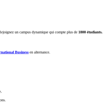
s. Rejoignez un campus dynamique qui compte plus de
1800 étudiants.
ational Business
en alternance.
e.
ons.