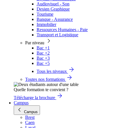
Audiovisuel - Son
Design Graphique
Tourisme
Banque - Assurance
Immobilier
Ressources Humaines - Paie
Transport et Logistique
Par niveau
Bac +1
Bac +2
Bac +3
Bac +5
Tous les niveaux
Toutes nos formations
Quelle formation te convient ?
Télécharge la brochure
Campus
Campus
Brest
Caen
Laval