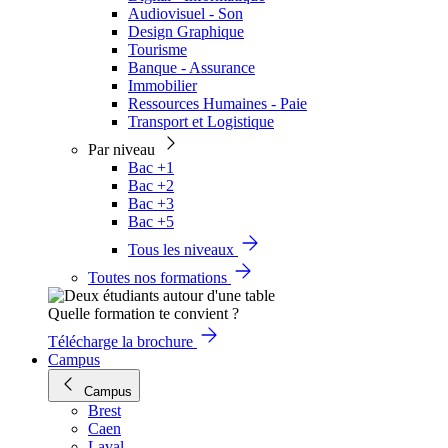
Audiovisuel - Son
Design Graphique
Tourisme
Banque - Assurance
Immobilier
Ressources Humaines - Paie
Transport et Logistique
Par niveau
Bac +1
Bac +2
Bac +3
Bac +5
Tous les niveaux
Toutes nos formations
Quelle formation te convient ?
Télécharge la brochure
Campus
Campus
Brest
Caen
Laval