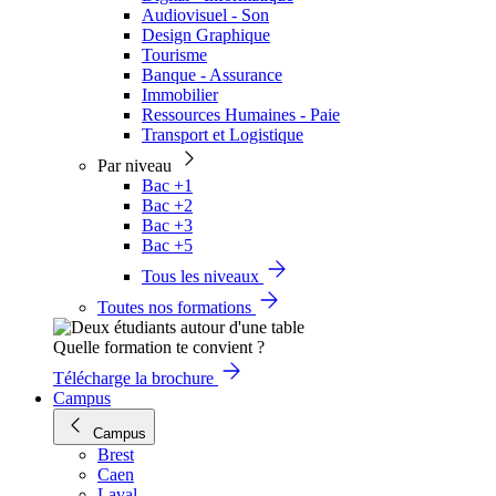
Audiovisuel - Son
Design Graphique
Tourisme
Banque - Assurance
Immobilier
Ressources Humaines - Paie
Transport et Logistique
Par niveau
Bac +1
Bac +2
Bac +3
Bac +5
Tous les niveaux
Toutes nos formations
Quelle formation te convient ?
Télécharge la brochure
Campus
Campus
Brest
Caen
Laval