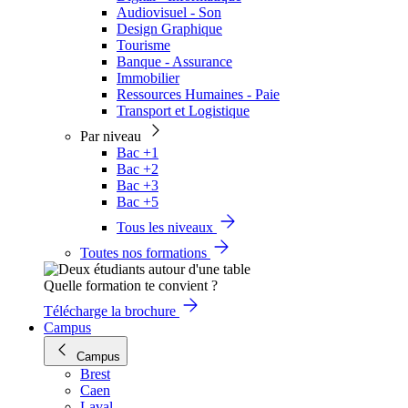
Audiovisuel - Son
Design Graphique
Tourisme
Banque - Assurance
Immobilier
Ressources Humaines - Paie
Transport et Logistique
Par niveau
Bac +1
Bac +2
Bac +3
Bac +5
Tous les niveaux
Toutes nos formations
Quelle formation te convient ?
Télécharge la brochure
Campus
Campus
Brest
Caen
Laval